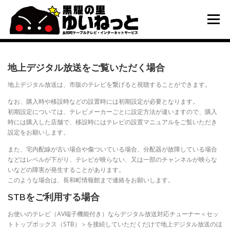
コ
ン
メニュー
テ
ン
ツ
へ
HOME
こんなときは
ケーブルテレビ
ス
地上デジタル放送をご覧いただく場合
キ
地上デジタル放送は、市販のテレビを繋げると視聴することができます。
ッ
プ
インターネット
ユーザーサポート
なお、購入時や移設時などの設置時には初期設定が必要となります。
初期設定については、テレビメーカーごとに設定方法が違いますので、購入
時には購入した店舗で、移設時にはテレビの設置マニュアルをご覧いただき
設定をお願いします。
また、宅内配線が古い場合や傷ついている場合、分配器が故障している場合
などはレベルが下がり、テレビが映らない、又は一部のチャンネルが映らな
いなどの障害が発生することがあります。
このような場合は、長和町情報館まで連絡をお願いします。
STBをご利用する場合
お使いのテレビ（AV端子機能付き）ならデジタル放送対応チューナー＜セッ
トトップボックス（STB）＞を接続していただくだけで地上デジタル放送のほ