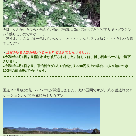
今日、なんかひらひらと飛んでいるので写真に収めて調べてみたら“アサギマダラ？”と
いう蝶らしいのですが・・。
「違うよ。こんなブルー色していない。」と・・・。なんでしょね？・・・きれいな蝶
でした(^^♪
・
当館の収容人数が最大9名から11名様までとなりました。
●令和8年4月1日より宿泊料金が改訂されました。詳しくは、貸し料金ページをご覧下
さいませ。
●令和8年6月1日より、宿泊料金が1人１泊当たり6000円以上の場合、1人１泊につき
200円の宿泊税がかかります。
国道152号線の湯川バイパスが開通しました。短い区間ですが、八ヶ岳連峰のロ
ケーションがとても素晴らしいです♪