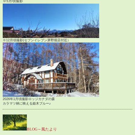
※5月頃撮影
※12月頃撮影(セブンイレブン茅野堀店付近）
2026年1月頃撮影ロッジカナダの森
カラマツ林に映える姫木ブルー♪
BLOG～風たより