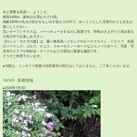
光と星降る高原へ、ようこそ。
標高1400m、蓼科山を望むログの宿。
樹齢200年の丸太の柱がかもし出す温もりの中で、ゆっくりとした充実のひとときをお
過ごしください。
広いオープンテラスは、バーべキューをするのに最適です。野鳥のさえずりと澄み渡る
大気の中でお楽しみ下さい。
【ロッジ・カナダの森】は、霧ヶ峰高原ハイキングやビーナスライン・ドライブ、高原
のツーリング、ゴルフ、テニス、スキーやスノーボードなどスノースポーツ、写真・写
生等のクラブや同好会・サークルなどの宿泊に最適な施設です。
どうぞご利用下さいませ。
●当館は、インボイス制度の領収書等の発行はしておりません。ご了承くださいませ。
NEWS
新着情報
●2026年7月3日