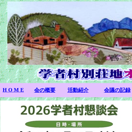
H O M E
H O M E
会の概要
会の概要
活動紹介
活動紹介
会議の記録
会議の記録