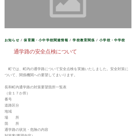
お知らせ
/
保育園・小中学校関連情報
/
学校教育関係
/
小学校・中学校
通学路の安全点検について
町では、町内の通学路について安全点検を実施いたしました。安全対策に
ついて、関係機関への要望してまいります。
長和町内通学路の対策要望箇所一覧表
（全１７か所）
番号
道路区分
地域
場 所
箇 所
通学路の状況・危険の内容
対策案(要望内容）