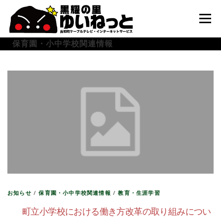
コ
ン
メニュー
テ
ン
保育園・小中学校関連情報
ツ
へ
HOME
こんなときは
ケーブルテレビ
ス
キ
ッ
プ
インターネット
ユーザーサポート
お知らせ
/
保育園・小中学校関連情報
/
教育・生涯学習
町立小学校における働き方改革の取り組みについ