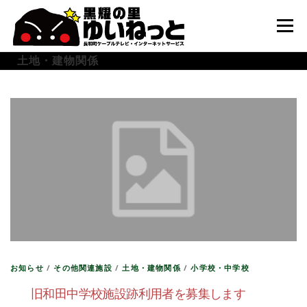
コ
ン
メニュー
テ
ン
土地・建物関係
ツ
へ
HOME
こんなときは
ケーブルテレビ
ス
キ
ッ
プ
インターネット
ユーザーサポート
お知らせ
/
その他関連施設
/
土地・建物関係
/
小学校・中学校
旧和田中学校施設跡利用者を募集します