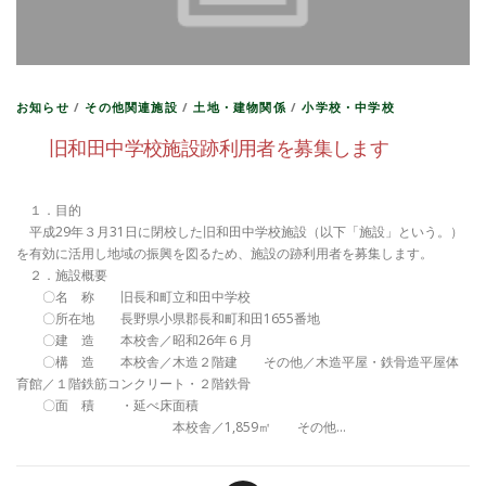
お知らせ
/
その他関連施設
/
土地・建物関係
/
小学校・中学校
旧和田中学校施設跡利用者を募集します
１．目的
平成29年３月31日に閉校した旧和田中学校施設（以下「施設」という。）
を有効に活用し地域の振興を図るため、施設の跡利用者を募集します。
２．施設概要
〇名 称 旧長和町立和田中学校
〇所在地 長野県小県郡長和町和田1655番地
〇建 造 本校舎／昭和26年６月
〇構 造 本校舎／木造２階建 その他／木造平屋・鉄骨造平屋体
育館／１階鉄筋コンクリート・２階鉄骨
〇面 積 ・延べ床面積
本校舎／1,859㎡ その他…