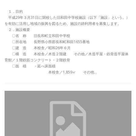
１．目的
平成29年３月31日に閉校した旧和田中学校施設（以下「施設」という。）
を有効に活用し地域の振興を図るため、施設の跡利用者を募集します。
２．施設概要
〇名 称 旧長和町立和田中学校
〇所在地 長野県小県郡長和町和田1655番地
〇建 造 本校舎／昭和26年６月
〇構 造 本校舎／木造２階建 その他／木造平屋・鉄骨造平屋体
育館／１階鉄筋コンクリート・２階鉄骨
〇面 積 ・延べ床面積
本校舎／1,859㎡ その他…