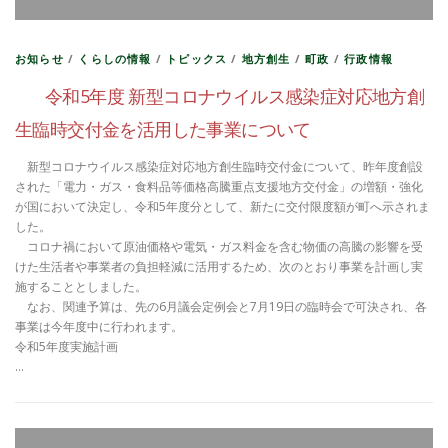
お知らせ
/
くらしの情報
/
トピックス
/
地方創生
/
町政
/
行政情報
令和5年度 新型コロナウイルス感染症対応地方創
生臨時交付金を活用した事業について
新型コロナウイルス感染症対応地方創生臨時交付金について、昨年度創設
された「電力・ガス・食料品等価格高騰重点支援地方交付金」の増額・強化
が国において決定し、令和5年度分として、新たに交付限度額が町へ示されま
した。
コロナ禍において原油価格や電気・ガス料金を含む物価の高騰の影響を受
けた生活者や事業者の負担軽減に活用するため、次のとおり事業を計画し実
施することとしました。
なお、関連予算は、先の6月議会定例会と7月19日の臨時会で可決され、各
事業は今年度中に行われます。
令和5年度実施計画
…