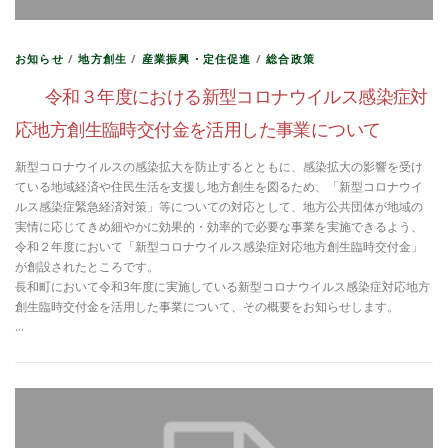
お知らせ
/
地方創生
/
産業振興・定住促進
/
総合政策
令和３年度における新型コロナウイルス感染症対
応地方創生臨時交付金を活用した事業について
新型コロナウイルスの感染拡大を防止するとともに、感染拡大の影響を受け
ている地域経済や住民生活を支援し地方創生を図るため、「新型コロナウイ
ルス感染症緊急経済対策」等についての対応として、地方公共団体が地域の
実情に応じてきめ細やかに効果的・効率的で必要な事業を実施できるよう、
令和２年度において「新型コロナウイルス感染症対応地方創生臨時交付金」
が創設されたところです。
長和町において令和3年度に実施している新型コロナウイルス感染症対応地方
創生臨時交付金を活用した事業について、その概要をお知らせします。
…