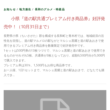
お知らせ
/
地方創生
/
長和のグルメ・特産品
小県『道の駅共通プレミアム付き商品券』好評発
売中！（10月31日まで）
長野県小県（ちいさがた）郡を構成する長和町と青木村では、地域経済の活
性化を目指し、道の駅マルメロの駅ながとマルシェ黒耀と道の駅あおきで使
用できるプレミアム付き商品券を数量限定で好評発売中です。
1セットは500円券の13枚つづりで、マルシェ黒耀と道の駅あおきで使用でき
るものがそれぞれ5枚、共通券が3枚となっており、総額6,500円分が5,000円
で購入できます。
プレミアム率は30％、1,500円もお得な商品券です。
お一人様、1日1セットまで、マルシェ黒耀と道の駅あおきで、どなたでも購
入でき…