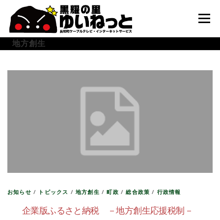
コ
ン
メニュー
テ
ン
地方創生
ツ
へ
HOME
こんなときは
ケーブルテレビ
ス
キ
ッ
プ
インターネット
ユーザーサポート
お知らせ
/
トピックス
/
地方創生
/
町政
/
総合政策
/
行政情報
企業版ふるさと納税 －地方創生応援税制－