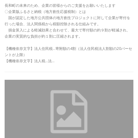
長和町の未来のため、企業の皆様からのご支援をお願いいたします
〇企業版ふるさと納税（地方創生応援税制）とは
国が認定した地方公共団体の地方創生プロジェクトに対して企業が寄付を
行った場合、法人関係税から税額控除される仕組みです。
損金算入による軽減効果と合わせて、最大で寄付額の約９割が軽減され、
企業の実質的な負担が約１割に圧縮されます。
【機種依存文字】法人住民税…寄附額の4割（法人住民税法人割額の20パーセ
ントが上限）
【機種依存文字】法人税…法…