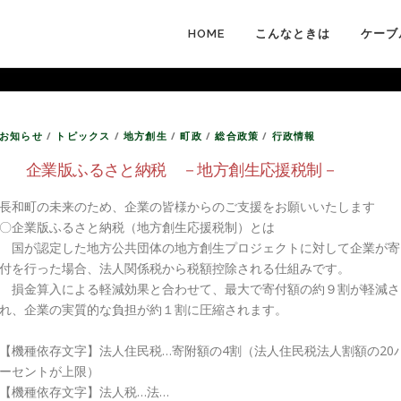
HOME
こんなときは
ケーブ
お知らせ
/
トピックス
/
地方創生
/
町政
/
総合政策
/
行政情報
企業版ふるさと納税 －地方創生応援税制－
長和町の未来のため、企業の皆様からのご支援をお願いいたします
〇企業版ふるさと納税（地方創生応援税制）とは
国が認定した地方公共団体の地方創生プロジェクトに対して企業が寄
付を行った場合、法人関係税から税額控除される仕組みです。
損金算入による軽減効果と合わせて、最大で寄付額の約９割が軽減さ
れ、企業の実質的な負担が約１割に圧縮されます。
【機種依存文字】法人住民税…寄附額の4割（法人住民税法人割額の20
ーセントが上限）
【機種依存文字】法人税…法…