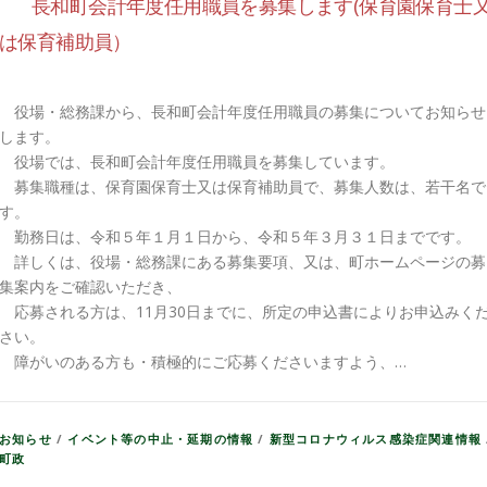
長和町会計年度任用職員を募集します(保育園保育士
は保育補助員）
役場・総務課から、長和町会計年度任用職員の募集についてお知らせ
します。
役場では、長和町会計年度任用職員を募集しています。
募集職種は、保育園保育士又は保育補助員で、募集人数は、若干名で
す。
勤務日は、令和５年１月１日から、令和５年３月３１日までです。
詳しくは、役場・総務課にある募集要項、又は、町ホームページの募
集案内をご確認いただき、
応募される方は、11月30日までに、所定の申込書によりお申込みく
さい。
障がいのある方も・積極的にご応募くださいますよう、…
お知らせ
/
イベント等の中止・延期の情報
/
新型コロナウィルス感染症関連情報
町政