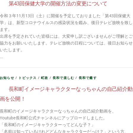
第43回保健大学の開催方法の変更について
令和３年11月13日（土）に開催を予定しておりました「第43回保健大
学」は、新型コロナウイルスの感染状況を鑑み、後日テレビ放映を致し
ます。
出席を予定されていた皆様には、大変申し訳ございませんがご理解とご
協力をお願いいたします。テレビ放映の日程については、後日お知らせ
いたします。
…
お知らせ
/
トピックス
/
町政
/
長和で楽しむ
/
長和で癒す
長和町イメージキャラクターなっちゃんの自己紹介動
画を公開！
長和町のイメージキャラクターなっちゃんの自己紹介動画を、
Youtube長和町公式チャンネルにアップロードしました。
「長和町のイメージキャラクターってどんな子？」
「名前は知っているけれどどんなキャラクターだっけ？」という方、