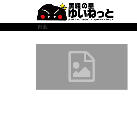
コ
ン
テ
ン
町政
ツ
へ
ス
キ
ッ
プ