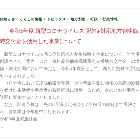
お知らせ
/
くらしの情報
/
トピックス
/
地方創生
/
町政
/
行政情報
令和5年度 新型コロナウイルス感染症対応地方創生臨
時交付金を活用した事業について
新型コロナウイルス感染症対応地方創生臨時交付金について、昨年度
創設された「電力・ガス・食料品等価格高騰重点支援地方交付金」の増
額・強化が国において決定し、令和5年度分として、新たに交付限度額
町へ示されました。
コロナ禍において原油価格や電気・ガス料金を含む物価の高騰の影響
を受けた生活者や事業者の負担軽減に活用するため、次のとおり事業を
計画し実施することとしました。
なお、関連予算は、先の6月議会定例会と7月19日の臨時会で可決さ
れ、各事業は今年度中に行われます。
令和5年度実施計画
…