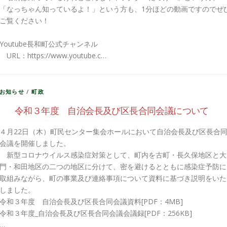
「なっちゃん知っているよ！」という方も、1分ほどの動画ですのでぜ
ご覧ください！
Youtube長和町公式チャンネル
URL：https://www.youtube.c…
お知らせ
/
町政
令和３年度 自治会長及び区長合同会議について
４月22日（木）町民センター集会ホールにおいて自治会長及び区長合
会議を開催しました。
新型コロナウイルス感染症対策として、町内を古町・長久保地区と大
門・和田地区の二つの地区に分けて、密を避けるとともに感染症予防に
取組みながら、町の事業及び連絡事項について資料に基づき説明をいた
しました。
令和３年度 自治会長及び区長合同会議資料[PDF：4MB]
令和３年度_自治会長及び区長合同会議会議録[PDF：256KB]
…