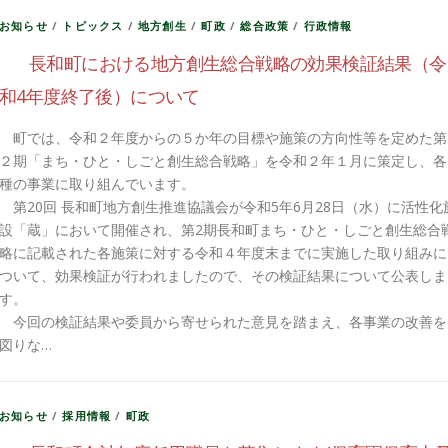
お知らせ
/
トピックス
/
地方創生
/
町政
/
総合政策
/
行政情報
長和町における地方創生総合戦略の効果検証結果（令
和4年度終了後）について
町では、令和２年度からの５か年の目標や施策の方向性等を定めた第
２期「まち・ひと・しごと創生総合戦略」を令和２年１月に策定し、各
種の事業に取り組んでいます。
第20回 長和町地方創生推進協議会が令和5年6月28日（水）に活性化
設「蔵」において開催され、第2期長和町まち・ひと・しごと創生総合
略に記載された各施策に対する令和４年度末までに実施した取り組みに
ついて、効果検証が行われましたので、その検証結果について公表しま
す。
今回の検証結果や委員から寄せられた意見を踏まえ、各事業の改善を
図りな…
お知らせ
/
採用情報
/
町政