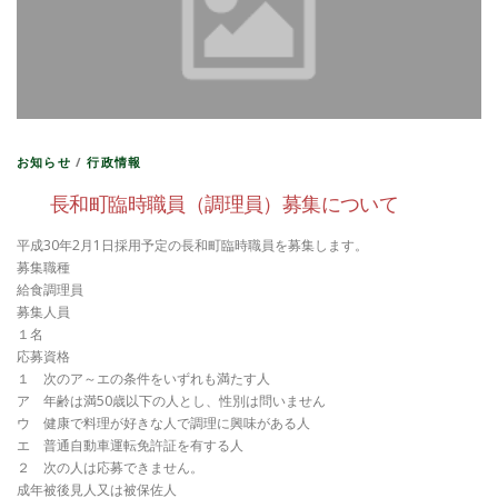
お知らせ
/
行政情報
長和町臨時職員（調理員）募集について
平成30年2月1日採用予定の長和町臨時職員を募集します。
募集職種
給食調理員
募集人員
１名
応募資格
１ 次のア～エの条件をいずれも満たす人
ア 年齢は満50歳以下の人とし、性別は問いません
ウ 健康で料理が好きな人で調理に興味がある人
エ 普通自動車運転免許証を有する人
２ 次の人は応募できません。
成年被後見人又は被保佐人