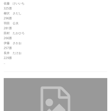
佐藤 けいいち
325票
柳沢 さだし
296票
羽田 公夫
281票
田村 たかひろ
266票
伊藤 さかお
257票
長井 たけお
229票
..