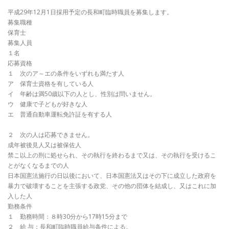
平成29年12月1日採用予定の長和町臨時職員を募集します。
募集職種
保育士
募集人員
１名
応募資格
１ 次のア～エの条件をいずれも満たす人
ア 保育士資格を有している人
イ 年齢は満50歳以下の人とし、性別は問いません。
ウ 健康で子どもが好きな人
エ 普通自動車運転免許証を有する人
２ 次の人は応募できません。
成年被後見人又は被保佐人
禁こ以上の刑に処せられ、その執行を終わるまで又は、その執行を受けるこ
とがなくなるまでの人
日本国憲法施行の日以後において、日本国憲法又はその下に成立した政府を
暴力で破壊することを主張する政党、その他の団体を結成し、又はこれに加
入した人
勤務条件
１ 勤務時間：８時30分から17時15分まで
２ 給 与：長和町臨時職員給与条件による。