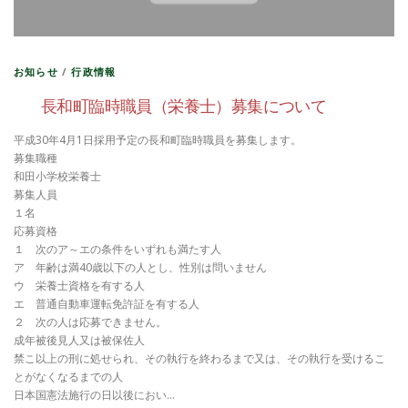
お知らせ
/
行政情報
長和町臨時職員（栄養士）募集について
平成30年4月1日採用予定の長和町臨時職員を募集します。
募集職種
和田小学校栄養士
募集人員
１名
応募資格
１ 次のア～エの条件をいずれも満たす人
ア 年齢は満40歳以下の人とし、性別は問いません
ウ 栄養士資格を有する人
エ 普通自動車運転免許証を有する人
２ 次の人は応募できません。
成年被後見人又は被保佐人
禁こ以上の刑に処せられ、その執行を終わるまで又は、その執行を受けるこ
とがなくなるまでの人
日本国憲法施行の日以後におい…