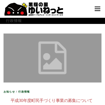
コ
ン
メニュー
テ
ン
行政情報
ツ
へ
HOME
こんなときは
ケーブルテレビ
ス
キ
ッ
プ
インターネット
ユーザーサポート
お知らせ
/
行政情報
平成30年度町民手づくり事業の募集について