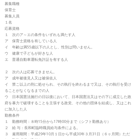
募集職種
保育士
募集人員
１名
応募資格
１ 次のア～エの条件をいずれも満たす人
ア 保育士資格を有している人
イ 年齢は満55歳以下の人とし、性別は問いません。
ウ 健康で子どもが好きな人
エ 普通自動車運転免許証を有する人
２ 次の人は応募できません。
ア 成年被後見人又は被保佐人
イ 禁こ以上の刑に処せられ、その執行を終わるまで又は、その執行を受け
ることがなくなるまでの人
ウ 日本国憲法施行の日以後において、日本国憲法又はその下に成立した政
府を暴力で破壊することを主張する政党、その他の団体を結成し、又はこれ
に加入した人
勤務条件
１ 勤務時間：８時15分から17時00分まで（シフト勤務あり）
２ 給 与：長和町臨時職員給与条件による。
３ 雇用期間：平成29年10月１日から平成30年３月31日（６ヶ月間）ただ