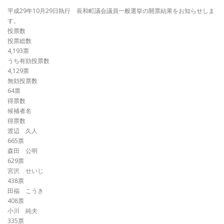
平成29年10月29日執行 長和町議会議員一般選挙の開票結果をお知らせしま
す。
投票数
投票総数
4,193票
うち有効投票数
4,129票
無効投票数
64票
得票数
候補者名
得票数
渡辺 久人
665票
森田 公明
629票
宮沢 せいじ
438票
田福 こうき
408票
小川 純夫
335票