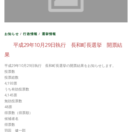
お知らせ
/
行政情報
/
選挙情報
平成29年10月29日執行 長和町長選挙 開票結
果
平成29年10月29日執行 長和町長選挙の開票結果をお知らせします。
投票数
投票総数
4,193票
うち有効投票数
4,145票
無効投票数
48票
得票数（得票順）
候補者名
得票数
羽田 健一郎