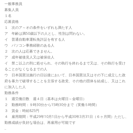
一般事務員
募集人員
１名
応募資格
１ 次のア～オの条件をいずれも満たす人
ア 年齢は満50歳以下の人とし、性別は問わない。
イ 普通自動車運転免許証を有する人
ウ パソコン事務経験のある人
２ 次の人は応募できません。
ア 成年被後見人又は被保佐人
イ 禁こ以上の刑に処せられ、その執行を終わるまで又は、その執行を受け
ることがなくなるまでの人
ウ 日本国憲法施行の日以後において、日本国憲法又はその下に成立した政
府を暴力で破壊することを主張する政党、その他の団体を結成し、又はこれ
に加入した人
勤務条件
１ 週労働日数 週４日（基本は火曜日～金曜日）
２ 勤務時間：９時30分から15時30分まで（実働５時間）
３ 賃金：時給825円
４ 雇用期間：平成29年10月1日から平成30年3月31日（６ヶ月間）ただし、
勤務成績が良好な場合は、再雇用が可能です
..