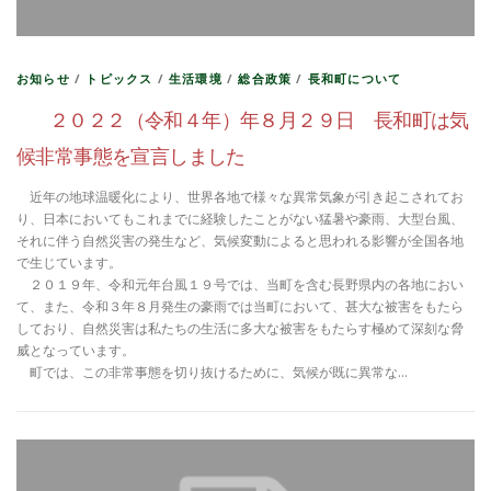
お知らせ
/
トピックス
/
生活環境
/
総合政策
/
長和町について
２０２２（令和４年）年８月２９日 長和町は気
候非常事態を宣言しました
近年の地球温暖化により、世界各地で様々な異常気象が引き起こされてお
り、日本においてもこれまでに経験したことがない猛暑や豪雨、大型台風、
それに伴う自然災害の発生など、気候変動によると思われる影響が全国各地
で生じています。
２０１９年、令和元年台風１９号では、当町を含む長野県内の各地におい
て、また、令和３年８月発生の豪雨では当町において、甚大な被害をもたら
しており、自然災害は私たちの生活に多大な被害をもたらす極めて深刻な脅
威となっています。
町では、この非常事態を切り抜けるために、気候が既に異常な…