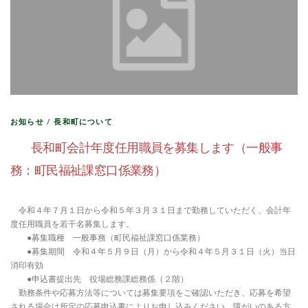
お知らせ
/
長和町について
長和町会計年度任用職員を募集します（一般事
務：町民福祉課窓口係業務）
令和４年７月１日から令和５年３月３１日まで勤務していただく、会計年
度任用職員を若干名募集します。
●募集職種 一般事務（町民福祉課窓口係業務）
●募集期間 令和４年５月９日（月）から令和４年５月３１日（火）当日
消印有効
●申込書提出先 役場総務課総務係（２階）
勤務条件や応募方法等については募集要項をご確認いただき、応募を希望
される場合は所定の応募申込書によりお申し込みください。障がいのある方