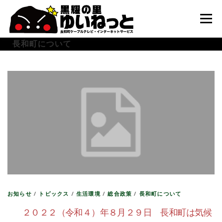
コ
ン
メニュー
テ
ン
長和町について
ツ
へ
HOME
こんなときは
ケーブルテレビ
ス
キ
ッ
プ
インターネット
ユーザーサポート
お知らせ
/
トピックス
/
生活環境
/
総合政策
/
長和町について
２０２２（令和４）年８月２９日 長和町は気候