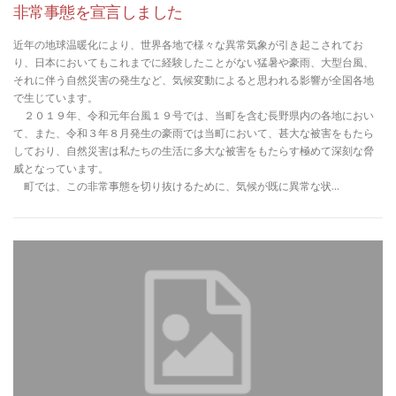
非常事態を宣言しました
近年の地球温暖化により、世界各地で様々な異常気象が引き起こされてお
り、日本においてもこれまでに経験したことがない猛暑や豪雨、大型台風、
それに伴う自然災害の発生など、気候変動によると思われる影響が全国各地
で生じています。
２０１９年、令和元年台風１９号では、当町を含む長野県内の各地におい
て、また、令和３年８月発生の豪雨では当町において、甚大な被害をもたら
しており、自然災害は私たちの生活に多大な被害をもたらす極めて深刻な脅
威となっています。
町では、この非常事態を切り抜けるために、気候が既に異常な状…