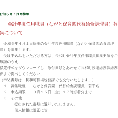
お知らせ
/
採用情報
会計年度任用職員（ながと保育園代替給食調理員）募
集について
令和６年４月１日採用の会計年度任用職員（ながと保育園給食調理
員）を募集します。
受験申込みをいただける方は、長和町会計年度任用職員募集要項をご
確認のうえ、
指定様式をダウンロードし、添付書類とあわせて長和町役場総務課総務
係まで提出してください。
（申込書類は、長和町役場総務課でも交付いたします。）
１ 募集職種 ながと保育園 代替給食調理員 若干名
２ 申込期限 ３月１５日（金）１７時必着分まで
３ その他
提出された書類は返却いたしません。
個人情報は適正に管…