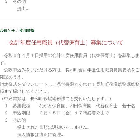
３ その他
提出…
お知らせ
/
採用情報
会計年度任用職員（代替保育士）募集について
令和６年４月１日採用の会計年度任用職員（代替保育士）を募集しま
す。
受験申込みをいただける方は、長和町会計年度任用職員募集要項をご
確認のうえ、
指定様式をダウンロードし、添付書類とあわせて長和町役場総務課総務
係まで提出してください。
（申込書類は、長和町役場総務課でも交付いたします。）
１ 募集職種 ながと保育園、和田保育園 代替保育士 若干名
２ 申込期限 ３月１５日（金）１７時必着分まで
３ その他
提出された書類は返却いたしません。
個人情報は適正に管理…