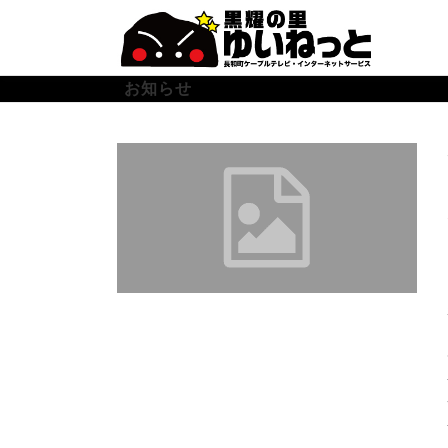
コ
ン
テ
ン
お知らせ
ツ
へ
ス
キ
ッ
プ