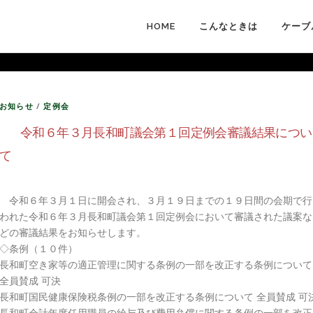
HOME
こんなときは
ケーブ
お知らせ
/
定例会
令和６年３月長和町議会第１回定例会審議結果につい
て
令和６年３月１日に開会され、３月１９日までの１９日間の会期で行
われた令和６年３月長和町議会第１回定例会において審議された議案な
どの審議結果をお知らせします。
◇条例（１０件）
長和町空き家等の適正管理に関する条例の一部を改正する条例について
全員賛成 可決
長和町国民健康保険税条例の一部を改正する条例について 全員賛成 可
長和町会計年度任用職員の給与及び費用弁償に関する条例の一部を改正