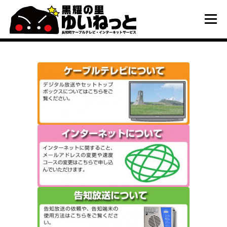
コ
ン
メニュー
テ
ン
ツ
へ
HOME
こんなときは
ケーブルテレビ
ス
キ
ッ
プ
インターネット
ユーザーサポート