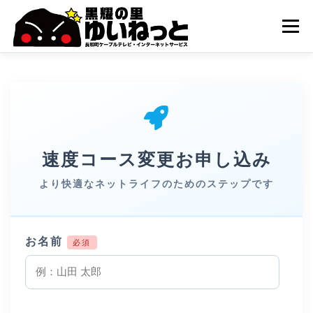
コ
ン
メニュー
テ
ン
ツ
へ
HOME
こんなときは
ケーブルテレビ
ス
キ
ッ
プ
インターネット
ユーザーサポート
速度コース変更お申し込み
より快適なネットライフのためのステップです
お名前
必須