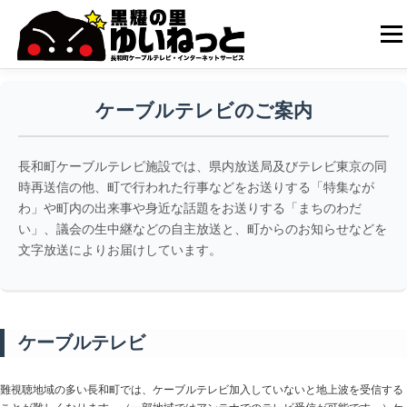
コ
ン
メニ
テ
ン
ツ
へ
HOME
こんなときは
ケーブルテレビ
ケーブルテレビのご案内
ス
キ
ッ
長和町ケーブルテレビ施設では、県内放送局及びテレビ東京の同
プ
インターネット
ユーザーサポート
時再送信の他、町で行われた行事などをお送りする「特集なが
わ」や町内の出来事や身近な話題をお送りする「まちのわだ
い」、議会の生中継などの自主放送と、町からのお知らせなどを
文字放送によりお届けしています。
ケーブルテレビ
難視聴地域の多い長和町では、ケーブルテレビ加入していないと地上波を受信する
ことが難しくなります。（一部地域ではアンテナでのテレビ受信が可能です。）ケ