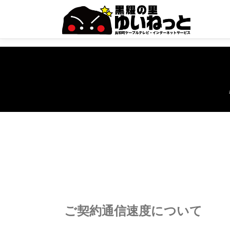
コ
ン
テ
ン
ツ
へ
ス
キ
ッ
プ
ご契約通信速度について