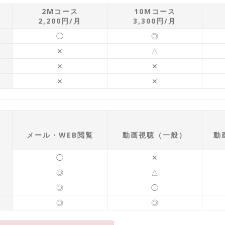
2Mコース
10Mコース
2,200円/月
3,300円/月
◯
◎
✕
△
✕
✕
✕
✕
メール・WEB閲覧
動画視聴（一般）
動
◯
✕
◎
△
◎
◯
◎
◎