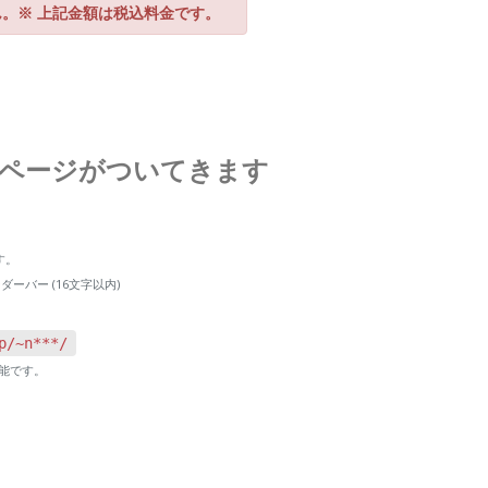
。※ 上記金額は税込料金です。
ページがついてきます
す。
バー (16文字以内)
p/~n***/
能です。