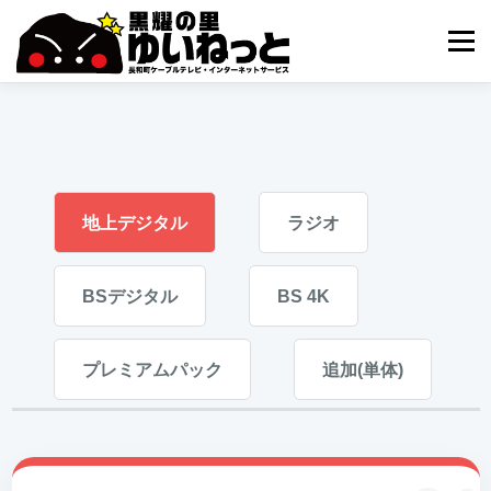
コ
ン
メニュ
テ
ン
ツ
へ
HOME
こんなときは
ケーブルテレビ
ス
キ
ッ
インターネット
ユーザーサポート
プ
地上デジタル
ラジオ
BSデジタル
BS 4K
プレミアムパック
追加(単体)