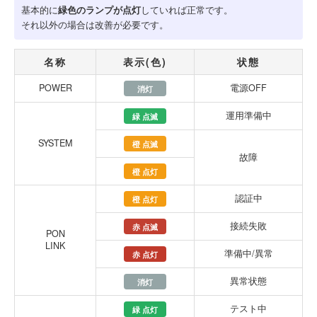
基本的に
緑色のランプが点灯
していれば正常です。
それ以外の場合は改善が必要です。
名称
表示(色)
状態
POWER
電源OFF
消灯
運用準備中
緑 点滅
SYSTEM
橙 点滅
故障
橙 点灯
認証中
橙 点灯
接続失敗
赤 点滅
PON
LINK
準備中/異常
赤 点灯
異常状態
消灯
テスト中
緑 点灯