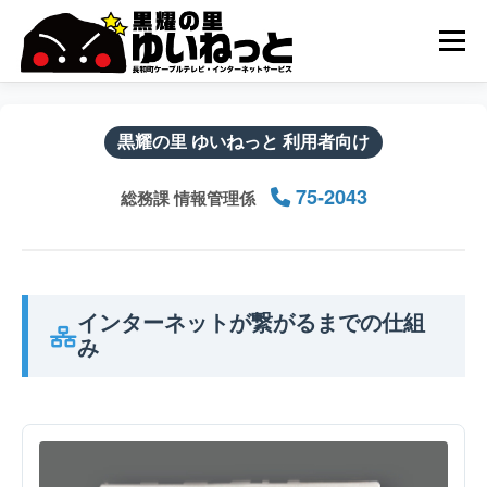
コ
ン
メニュー
テ
ン
ツ
へ
HOME
こんなときは
ケーブルテレビ
ス
黒耀の里 ゆいねっと 利用者向け
キ
ッ
75-2043
総務課 情報管理係
プ
インターネット
ユーザーサポート
インターネットが繋がるまでの仕組
み