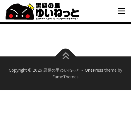
コ
ン
メニュー
テ
ン
ツ
へ
HOME
こんなときは
ケーブルテレビ
ス
キ
ッ
プ
インターネット
ユーザーサポート
Copyright © 2026 黒耀の里ゆいねっと
–
OnePress
theme by
FameThemes