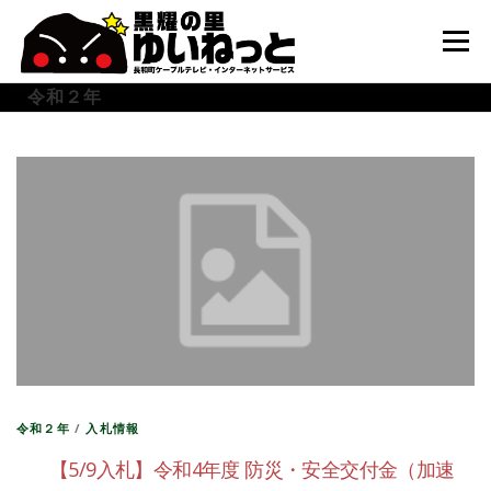
コ
ン
メニュー
テ
ン
令和２年
ツ
へ
HOME
こんなときは
ケーブルテレビ
ス
キ
ッ
プ
インターネット
ユーザーサポート
令和２年
/
入札情報
【5/9入札】令和4年度 防災・安全交付金（加速