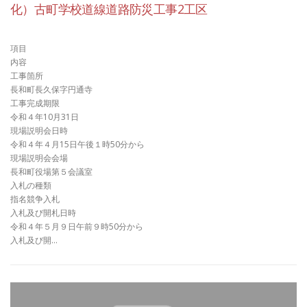
化）古町学校道線道路防災工事2工区
項目
内容
工事箇所
長和町長久保字円通寺
工事完成期限
令和４年10月31日
現場説明会日時
令和４年４月15日午後１時50分から
現場説明会会場
長和町役場第５会議室
入札の種類
指名競争入札
入札及び開札日時
令和４年５月９日午前９時50分から
入札及び開…