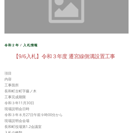
令和２年
/
入札情報
【9/6入札】令和３年度 遷宮線側溝設置工事
項目
内容
工事箇所
長和町古町字藤ノ木
工事完成期限
令和３年11月30日
現場説明会日時
令和３年８月27日午前９時00分から
現場説明会会場
長和町役場第1.2会議室
入札の種類