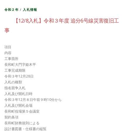
令和２年
/
入札情報
【12/8入札】令和３年度 追分6号線災害復旧工
事
項目
内容
工事箇所
長和町大門字姫木平
工事完成期限
令和３年12月28日
入札の種類
指名競争入札
入札及び開札日時
令和３年12月８日午前９時10分から
入札及び開札会場
長和町役場第５会議室
契約条項
長和町財務規則による
設計書図書・仕様書の縦覧