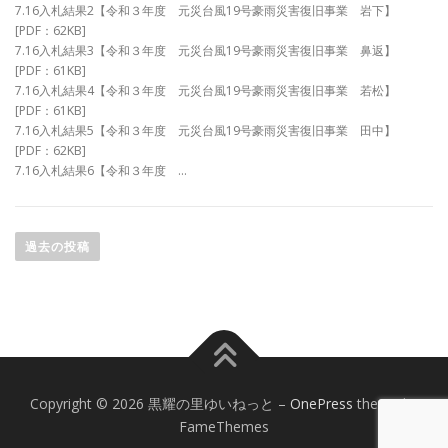
7.16入札結果2【令和３年度 元災台風19号豪雨災害復旧事業 岩下】
[PDF：62KB]
7.16入札結果3【令和３年度 元災台風19号豪雨災害復旧事業 鼻返】
[PDF：61KB]
7.16入札結果4【令和３年度 元災台風19号豪雨災害復旧事業 若松】
[PDF：61KB]
7.16入札結果5【令和３年度 元災台風19号豪雨災害復旧事業 田中】
[PDF：62KB]
7.16入札結果6【令和３年度 …
投
稿
過去の投稿
ナ
ビ
ゲ
ー
シ
ョ
Copyright © 2026 黒耀の里ゆいねっと
–
OnePress
theme by
ン
FameThemes