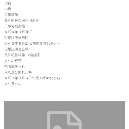
項目
内容
工事箇所
長和町長久保字円通寺
工事完成期限
令和４年３月30日
現場説明会日時
令和３年８月27日午前９時10分から
現場説明会会場
長和町役場第1.2会議室
入札の種類
指名競争入札
入札及び開札日時
令和３年９月６日午後１時40分から
入札及び…