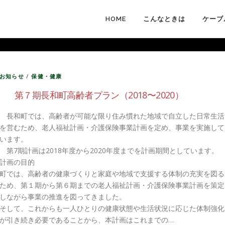
HOME
こんなときは
ケーブ
お知らせ
/
保健・健康
第７期長和町高齢者プラン（2018〜2020）
長和町では、高齢者が可能な限り住み慣れた地域で自立した日常生活
を営むため、老人福祉計画・介護保険事業計画を定め、事業を実施して
います。
第7期計画は2018年度から2020年度までを計画期間としています。
計画の目的
町では、高齢者の健康づくりと家庭や地域で支援する体制の充実を図る
ため、第１期から第６期までの老人福祉計画・介護保険事業計画を策定
しながら事業の推進を図ってきました。
そして、これからも一人ひとりの健康状態や生活状況に応じた体制強化
が引き続き必要であることから、本計画はこれまでの…