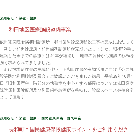
お知らせ
/
保健・健康
和田地区医療施設整備事業
依田窪病院附属和田診療所・和田歯科診療所移設工事の完成にあたって
新しい和田診療所・和田歯科診療所が完成いたしました。昭和52年
建築した今までの診療所は40年が経過し、地域の皆様から施設の移転
強く求められて参りました。
町は役場新庁舎の完成に伴い、旧和田庁舎の有効活用に向け「公共施
設等跡地利用検討委員会」ご協議いただきました結果、平成28年10月1
日『旧和田庁舎一階部分の執務室を中心とする部屋については依田窪病
院附属和田診療所及び和田歯科診療所を移転し、診療スペースや待合室
として使用す…
お知らせ
/
保健・健康
/
国民健康保険・国民年金
長和町＊国民健康保険健康ポイントをご利用くださ