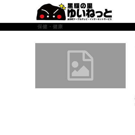
コ
ン
テ
ン
保健・健康
ツ
へ
ス
キ
ッ
プ