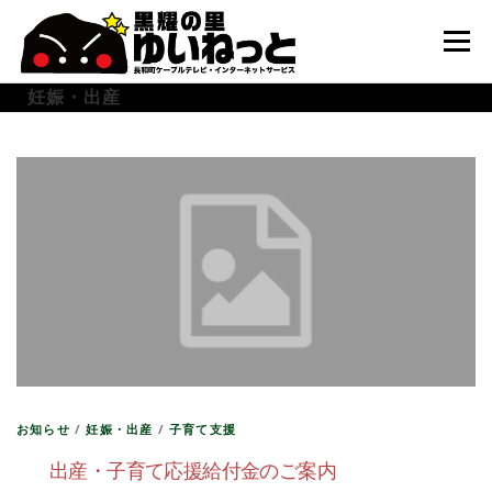
コ
ン
メニュー
テ
ン
妊娠・出産
ツ
へ
HOME
こんなときは
ケーブルテレビ
ス
キ
ッ
プ
インターネット
ユーザーサポート
お知らせ
/
妊娠・出産
/
子育て支援
出産・子育て応援給付金のご案内