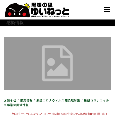
コ
ン
メニュー
テ
ン
感染情報
ツ
へ
HOME
こんなときは
ケーブルテレビ
ス
キ
ッ
プ
インターネット
ユーザーサポート
お知らせ
/
感染情報
/
新型コロナウィルス感染症対策
/
新型コロナウィル
ス感染症関連情報
新型コロナウイルス新規陽性者の全数把握見直し