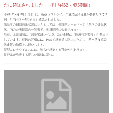
たに確認されました。（町内432～435例目）
令和4年9月18日（日）に、新型コロナウイルス感染症陽性者が長和町内で３
例（町内433～435例目）確認されました。
陽性者の個別発生状況につきましては、長野県ホームページ「県内の発生状
況」内の公表日別の一覧表で、翌日以降に公表されます。
現在、上田圏域に『感染警戒レベル5』及び全県に『医療特別警報』が発出さ
れています。町民の皆様には、改めて感染拡大防止のために、基本的な感染
防止策の徹底をお願いします。
新型コロナウイルスには、誰もが感染する可能性があります。
長野県が発表する正しい情報に基づ…