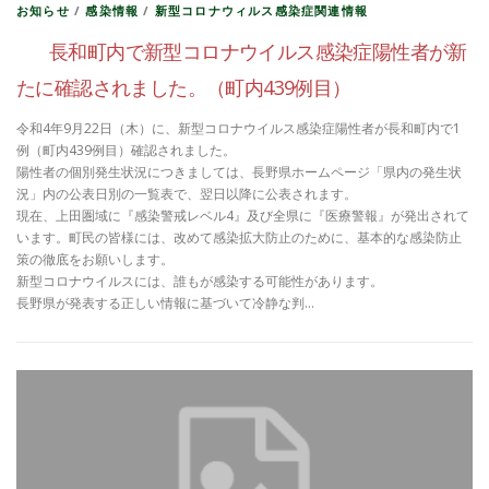
お知らせ
/
感染情報
/
新型コロナウィルス感染症関連情報
長和町内で新型コロナウイルス感染症陽性者が新
たに確認されました。（町内439例目）
令和4年9月22日（木）に、新型コロナウイルス感染症陽性者が長和町内で1
例（町内439例目）確認されました。
陽性者の個別発生状況につきましては、長野県ホームページ「県内の発生状
況」内の公表日別の一覧表で、翌日以降に公表されます。
現在、上田圏域に『感染警戒レベル4』及び全県に『医療警報』が発出されて
います。町民の皆様には、改めて感染拡大防止のために、基本的な感染防止
策の徹底をお願いします。
新型コロナウイルスには、誰もが感染する可能性があります。
長野県が発表する正しい情報に基づいて冷静な判…