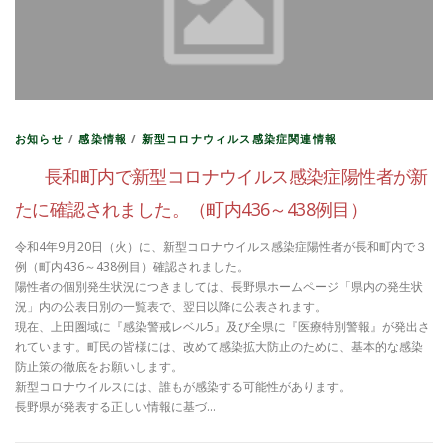
お知らせ
/
感染情報
/
新型コロナウィルス感染症関連情報
長和町内で新型コロナウイルス感染症陽性者が新
たに確認されました。（町内436～438例目）
令和4年9月20日（火）に、新型コロナウイルス感染症陽性者が長和町内で３
例（町内436～438例目）確認されました。
陽性者の個別発生状況につきましては、長野県ホームページ「県内の発生状
況」内の公表日別の一覧表で、翌日以降に公表されます。
現在、上田圏域に『感染警戒レベル5』及び全県に『医療特別警報』が発出さ
れています。町民の皆様には、改めて感染拡大防止のために、基本的な感染
防止策の徹底をお願いします。
新型コロナウイルスには、誰もが感染する可能性があります。
長野県が発表する正しい情報に基づ…