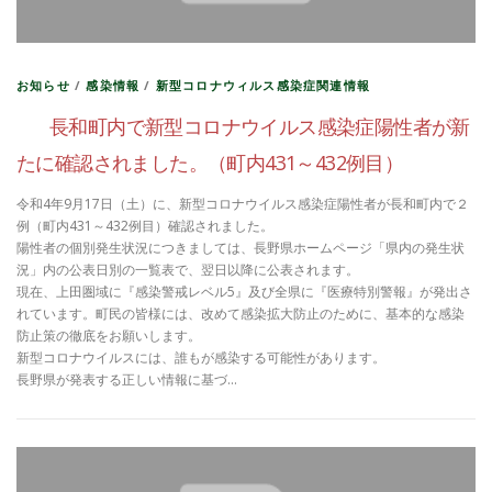
お知らせ
/
感染情報
/
新型コロナウィルス感染症関連情報
長和町内で新型コロナウイルス感染症陽性者が新
たに確認されました。（町内431～432例目）
令和4年9月17日（土）に、新型コロナウイルス感染症陽性者が長和町内で２
例（町内431～432例目）確認されました。
陽性者の個別発生状況につきましては、長野県ホームページ「県内の発生状
況」内の公表日別の一覧表で、翌日以降に公表されます。
現在、上田圏域に『感染警戒レベル5』及び全県に『医療特別警報』が発出さ
れています。町民の皆様には、改めて感染拡大防止のために、基本的な感染
防止策の徹底をお願いします。
新型コロナウイルスには、誰もが感染する可能性があります。
長野県が発表する正しい情報に基づ…