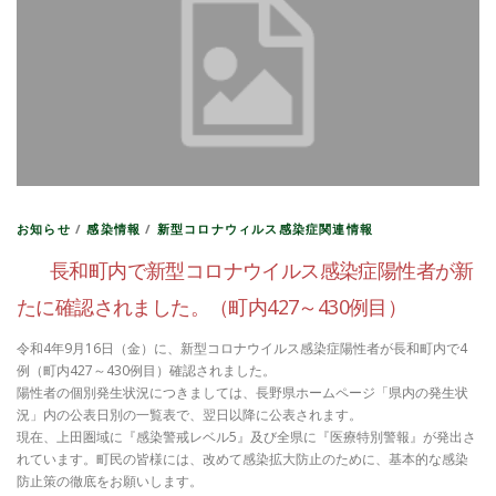
お知らせ
/
感染情報
/
新型コロナウィルス感染症関連情報
長和町内で新型コロナウイルス感染症陽性者が新
たに確認されました。（町内427～430例目）
令和4年9月16日（金）に、新型コロナウイルス感染症陽性者が長和町内で4
例（町内427～430例目）確認されました。
陽性者の個別発生状況につきましては、長野県ホームページ「県内の発生状
況」内の公表日別の一覧表で、翌日以降に公表されます。
現在、上田圏域に『感染警戒レベル5』及び全県に『医療特別警報』が発出さ
れています。町民の皆様には、改めて感染拡大防止のために、基本的な感染
防止策の徹底をお願いします。