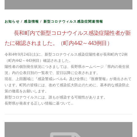
お知らせ
/
感染情報
/
新型コロナウィルス感染症関連情報
長和町内で新型コロナウイルス感染症陽性者が新
たに確認されました。（町内442～443例目）
令和4年9月24日(土)に、新型コロナウイルス感染症陽性者が長和町内で2例
（町内442～443例目）確認されました。
陽性者の個別発生状況につきましては、長野県ホームページ「県内の発生状
況」内の公表日別の一覧表で、翌日以降に公表されます。
現在、上田圏域に『感染警戒レベル4』及び全県に『医療警報』が発出されて
います。町民の皆様には、改めて感染拡大防止のために、基本的な感染防止
策の徹底をお願いします。
新型コロナウイルスには、誰もが感染する可能性があります。
長野県が発表する正しい情報に基づいて…