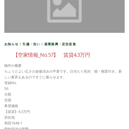
お知らせ
/
引越・住い
/
産業振興・定住促進
【空家情報_No.57】 賃貸4.3万円
物件の概要
ちょうどよい広さの改修済みの平屋です。日当たり良好、畑・物置付き。新
しい家具もあるのですぐに暮らせます。
登録No.
56
分類
売買
希望価格
【賃貸】4.3万円
所在地
和田1848-1
契約交渉の形態