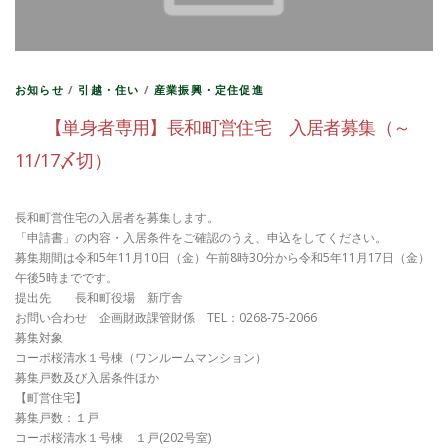
お知らせ
/
引越・住い
/
産業振興・定住促進
【単身者専用】長和町営住宅 入居者募集（～
11/17〆切）
長和町営住宅の入居者を募集します。
「申請書」の内容・入居条件をご確認のうえ、申込をしてください。
募集期間は令和5年11月10日（金）午前8時30分から令和5年11月17日（金）
午後5時までです。
提出先 長和町役場 新庁舎
お問い合わせ 企画財政課管財係 TEL：0268-75-2066
募集対象
コーポ桜清水１号棟（ワンルームマンション）
募集戸数及び入居条件ほか
【町営住宅】
募集戸数：１戸
コーポ桜清水１号棟 １戸(202号室)