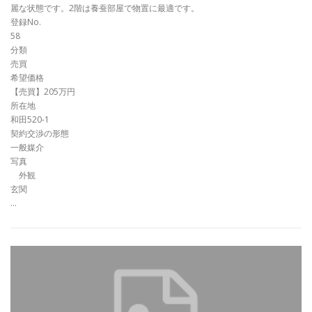
麗な状態です。2階は養蚕部屋で物置に最適です。
登録No.
58
分類
売買
希望価格
【売買】205万円
所在地
和田520-1
契約交渉の形態
一般媒介
写真
外観
玄関
…