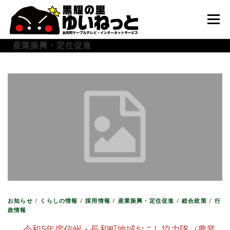
コ
ン
メニュー
テ
ン
産業振興・定住促進
ツ
へ
HOME
こんなときは
ケーブルテレビ
ス
キ
ッ
プ
インターネット
ユーザーサポート
お知らせ
/
くらしの情報
/
採用情報
/
産業振興・定住促進
/
総合政策
/
行
政情報
令和5年度信州・長和町地域おこし協力隊（農業