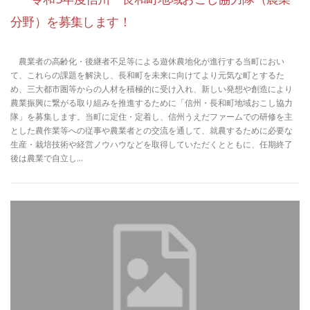
分野）を募集します！
農業者の高齢化・後継者不足等による遊休農地化が進行する当町におい
て、これらの課題を解決し、長和町を未来に向けてより元気な町とするた
め、三大都市圏等からの人材を積極的に受け入れ、新しい発想や創造により
農業振興に繋がる取り組みを推進するために「信州・長和町地域おこし協力
隊」を募集します。当町に定住・定着し、信州うえだファームでの研修を主
とした農作業等への従事や農業者との交流を通して、就農するために必要な
生産・栽培技術や経営ノウハウなどを取得していただくとともに、任期終了
後は農業で自立し…