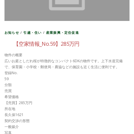
お知らせ
/
引越・住い
/
産業振興・定住促進
【空家情報_No.59】285万円
物件の概要
広いお庭としだれ桜が特徴的なコンパクト6DKの物件です。上下水道完備
で、保育園・小学校・郵便局・農協などの施設も近く生活に便利です。
登録No.
59
分類
売買
希望価格
【売買】285万円
所在地
長久保1621
契約交渉の形態
一般媒介
写真