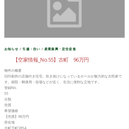
お知らせ
/
引越・住い
/
産業振興・定住促進
【空家情報_No.55】古町 96万円
物件の概要
旧印刷所の店舗付き住宅。吹き抜けになっているホールが魅力的な古民家で
す。病院・郵便局・役場などが近く、生活に便利な立地です。
登録No.
55
分類
売買
希望価格
【売買】96万円
所在地
古町下町3854