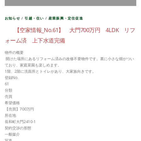
お知らせ
/
引越・住い
/
産業振興・定住促進
【空家情報_No.61】 大門700万円 4LDK リフ
ォーム済 上下水道完備
物件の概要
開けた場所にあるリフォーム済みの改修不要物件です。裏に小さな畑がつい
ており、家庭菜園も楽しめます。
1階、2階に洗面所とトイレがあり、大家族向きです。
登録No.
61
分類
売買
希望価格
【売買】700万円
所在地
長和町大門2410-1
契約交渉の形態
一般媒介
写真