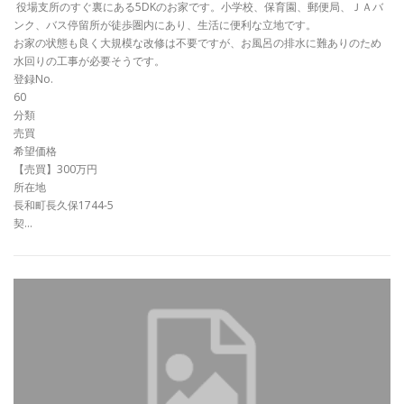
役場支所のすぐ裏にある5DKのお家です。小学校、保育園、郵便局、ＪＡバ
ンク、バス停留所が徒歩圏内にあり、生活に便利な立地です。
お家の状態も良く大規模な改修は不要ですが、お風呂の排水に難ありのため
水回りの工事が必要そうです。
登録No.
60
分類
売買
希望価格
【売買】300万円
所在地
長和町長久保1744-5
契…