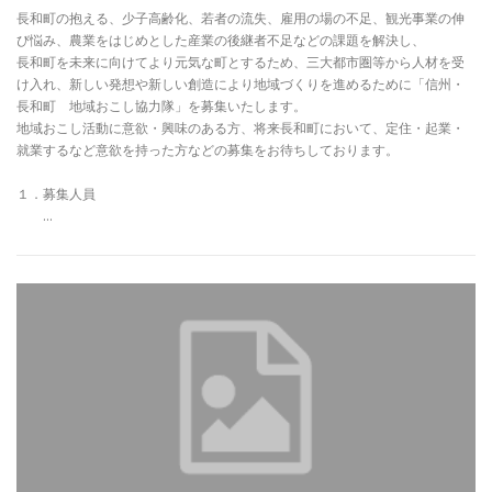
長和町の抱える、少子高齢化、若者の流失、雇用の場の不足、観光事業の伸
び悩み、農業をはじめとした産業の後継者不足などの課題を解決し、
長和町を未来に向けてより元気な町とするため、三大都市圏等から人材を受
け入れ、新しい発想や新しい創造により地域づくりを進めるために「信州・
長和町 地域おこし協力隊」を募集いたします。
地域おこし活動に意欲・興味のある方、将来長和町において、定住・起業・
就業するなど意欲を持った方などの募集をお待ちしております。
１．募集人員
…