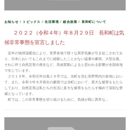
お知らせ
/
トピックス
/
生活環境
/
総合政策
/
長和町について
２０２２（令和４年）年８月２９日 長和町は気
候非常事態を宣言しました
近年の地球温暖化により、世界各地で様々な異常気象が引き起こされてお
り、日本においてもこれまでに経験したことがない猛暑や豪雨、大型台風、
それに伴う自然災害の発生など、気候変動によると思われる影響が全国各地
で生じています。
２０１９年、令和元年台風１９号では、当町を含む長野県内の各地におい
て、また、令和３年８月発生の豪雨では当町において、甚大な被害をもたら
しており、自然災害は私たちの生活に多大な被害をもたらす極めて深刻な脅
威となっています。
町では、この非常事態を切り抜けるために、気候が既に異常な…