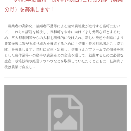
分野）を募集します！
農業者の高齢化・後継者不足等による遊休農地化が進行する当町におい
て、これらの課題を解決し、長和町を未来に向けてより元気な町とするた
め、三大都市圏等からの人材を積極的に受け入れ、新しい発想や創造により
農業振興に繋がる取り組みを推進するために「信州・長和町地域おこし協力
隊」を募集します。当町に定住・定着し、信州うえだファームでの研修を主
とした農作業等への従事や農業者との交流を通して、就農するために必要な
生産・栽培技術や経営ノウハウなどを取得していただくとともに、任期終了
後は農業で自立し…