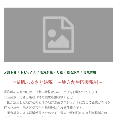
お知らせ
/
トピックス
/
地方創生
/
町政
/
総合政策
/
行政情報
企業版ふるさと納税 －地方創生応援税制－
長和町の未来のため、企業の皆様からのご支援をお願いいたします
〇企業版ふるさと納税（地方創生応援税制）とは
国が認定した地方公共団体の地方創生プロジェクトに対して企業が寄付を
行った場合、法人関係税から税額控除される仕組みです。
損金算入による軽減効果と合わせて、最大で寄付額の約９割が軽減され、