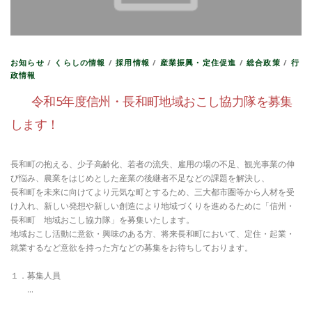
お知らせ
/
くらしの情報
/
採用情報
/
産業振興・定住促進
/
総合政策
/
行
政情報
令和5年度信州・長和町地域おこし協力隊を募集
します！
長和町の抱える、少子高齢化、若者の流失、雇用の場の不足、観光事業の伸
び悩み、農業をはじめとした産業の後継者不足などの課題を解決し、
長和町を未来に向けてより元気な町とするため、三大都市圏等から人材を受
け入れ、新しい発想や新しい創造により地域づくりを進めるために「信州・
長和町 地域おこし協力隊」を募集いたします。
地域おこし活動に意欲・興味のある方、将来長和町において、定住・起業・
就業するなど意欲を持った方などの募集をお待ちしております。
１．募集人員
…