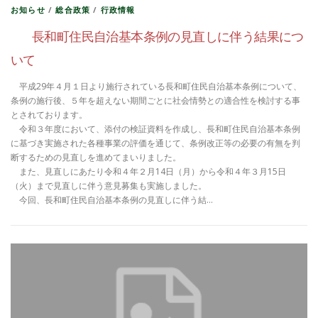
お知らせ
/
総合政策
/
行政情報
長和町住民自治基本条例の見直しに伴う結果につ
いて
平成29年４月１日より施行されている長和町住民自治基本条例について、
条例の施行後、５年を超えない期間ごとに社会情勢との適合性を検討する事
とされております。
令和３年度において、添付の検証資料を作成し、長和町住民自治基本条例
に基づき実施された各種事業の評価を通じて、条例改正等の必要の有無を判
断するための見直しを進めてまいりました。
また、見直しにあたり令和４年２月14日（月）から令和４年３月15日
（火）まで見直しに伴う意見募集も実施しました。
今回、長和町住民自治基本条例の見直しに伴う結…