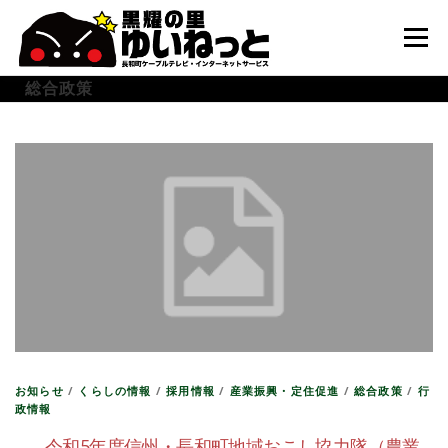
コ
ン
メニュー
テ
ン
総合政策
ツ
へ
HOME
こんなときは
ケーブルテレビ
ス
キ
ッ
プ
インターネット
ユーザーサポート
お知らせ
/
くらしの情報
/
採用情報
/
産業振興・定住促進
/
総合政策
/
行
政情報
令和5年度信州・長和町地域おこし協力隊（農業