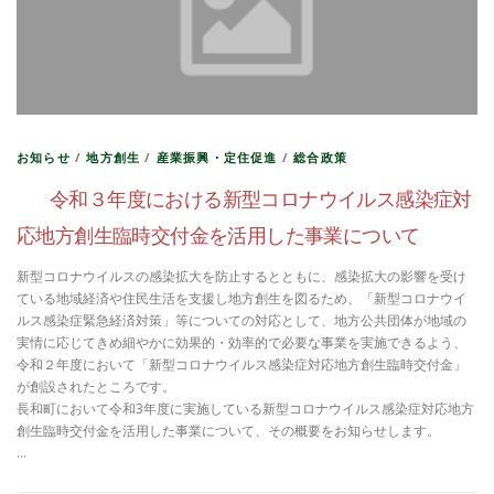
お知らせ
/
地方創生
/
産業振興・定住促進
/
総合政策
令和３年度における新型コロナウイルス感染症対
応地方創生臨時交付金を活用した事業について
新型コロナウイルスの感染拡大を防止するとともに、感染拡大の影響を受け
ている地域経済や住民生活を支援し地方創生を図るため、「新型コロナウイ
ルス感染症緊急経済対策」等についての対応として、地方公共団体が地域の
実情に応じてきめ細やかに効果的・効率的で必要な事業を実施できるよう、
令和２年度において「新型コロナウイルス感染症対応地方創生臨時交付金」
が創設されたところです。
長和町において令和3年度に実施している新型コロナウイルス感染症対応地方
創生臨時交付金を活用した事業について、その概要をお知らせします。
…