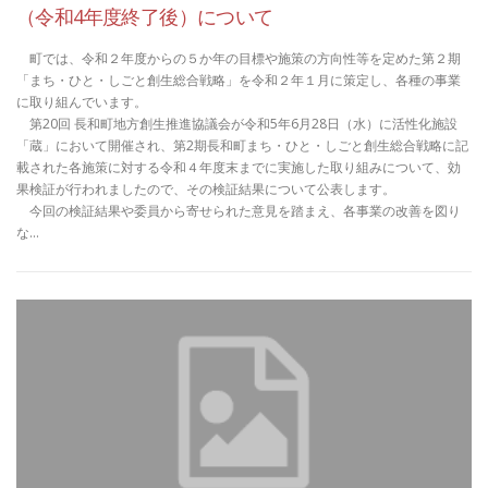
（令和4年度終了後）について
町では、令和２年度からの５か年の目標や施策の方向性等を定めた第２期
「まち・ひと・しごと創生総合戦略」を令和２年１月に策定し、各種の事業
に取り組んでいます。
第20回 長和町地方創生推進協議会が令和5年6月28日（水）に活性化施設
「蔵」において開催され、第2期長和町まち・ひと・しごと創生総合戦略に記
載された各施策に対する令和４年度末までに実施した取り組みについて、効
果検証が行われましたので、その検証結果について公表します。
今回の検証結果や委員から寄せられた意見を踏まえ、各事業の改善を図り
な…