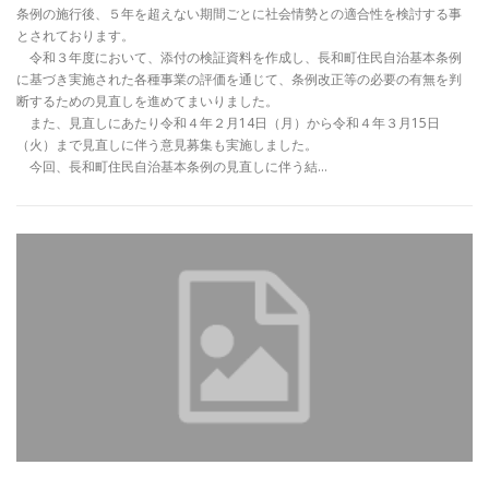
条例の施行後、５年を超えない期間ごとに社会情勢との適合性を検討する事
とされております。
令和３年度において、添付の検証資料を作成し、長和町住民自治基本条例
に基づき実施された各種事業の評価を通じて、条例改正等の必要の有無を判
断するための見直しを進めてまいりました。
また、見直しにあたり令和４年２月14日（月）から令和４年３月15日
（火）まで見直しに伴う意見募集も実施しました。
今回、長和町住民自治基本条例の見直しに伴う結…