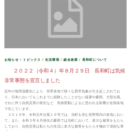
お知らせ
/
トピックス
/
生活環境
/
総合政策
/
長和町について
２０２２（令和４）年８月２９日 長和町は気候
非常事態を宣言しました
近年の地球温暖化により、世界各地で様々な異常気象が引き起こされてお
り、日本においてもこれまでに経験したことがない猛暑や豪雨、大型台風、
それに伴う自然災害の発生など、気候変動によると思われる影響が全国各地
で生じています。
２０１９年、令和元年台風１９号では、当町を含む長野県内の各地におい
て、また、令和３年８月発生の豪雨では当町において、甚大な被害をもたら
しており、自然災害は私たちの生活に多大な被害をもたらす極めて深刻な脅