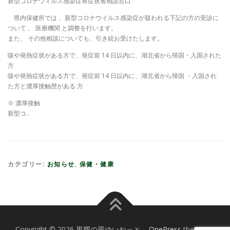
新型コロナウィルス感染症有症状者相談窓口
県内保健所では 、新型コロナウイルス感染症が疑われる下記の方の受診に
ついて 、 医療機関 と調整を行います。
また、 その他相談についても、引き続お受けたします。
咳や発熱症状がある方で、発症前 14 日以内に、湖北省から帰国・入国された
方
咳や発熱症状がある方で、発症前 14 日以内に、湖北省から帰国 ・入国され
た方と濃厚接触歴がある 方
※ 濃厚接触
新型コ..
カテゴリー:
お知らせ
,
保健・健康
Copyright © 2026 黒耀の里ゆいねっと
–
OnePress
theme by