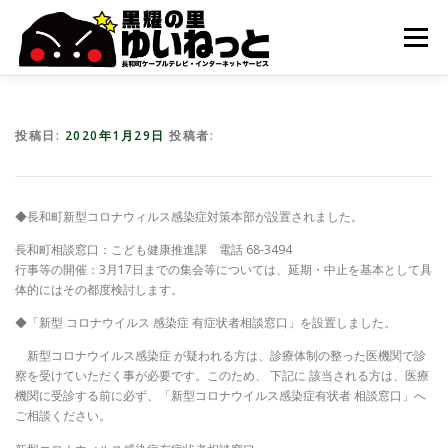
コ
ン
メニュー
テ
ン
ツ
へ
HOME
こんなときは
ケーブルテレビ
ス
投稿日:
2020年1月29日
投稿者:
キ
ッ
プ
インターネット
ユーザーサポート
◆長和町新型コロナウィルス感染症対策本部が設置されました。
長和町相談窓口：こども健康推進課 電話 68-3494
行事等の開催：3月17日までの集会等については、延期・中止を基本として具
体的にはその都度検討します。
◆「新型 コロナウイルス 感染症 有症状者相談窓口」を設置しました。
新型コロナウイルス感染症 が疑われる方は、診療体制の整った医機関で診
察を受けていただく事が必要です。このため、 下記に 該当される方は、医療
機関に受診する前に必ず、「新型コロナウイルス感染症有状者 相談窓口」へ
ご相談ください。