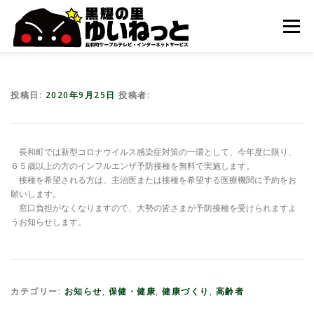
コ
ン
メニュー
テ
ン
ツ
へ
HOME
こんなときは
ケーブルテレビ
ス
投稿日:
2020年9月25日
投稿者:
キ
ッ
プ
インターネット
ユーザーサポート
長和町では新型コロナウイルス感染症対策の一環として、今年度に限り、
６５歳以上の方のインフルエンザ予防接種を無料で実施します。
接種を希望される方は、主治医または接種を希望する医療機関に予約をお
願いします。
窓口負担がなくなりますので、大勢の皆さまが予防接種を受けられますよ
うお知らせします。
カテゴリー:
お知らせ
,
保健・健康
,
健康づくり
,
高齢者