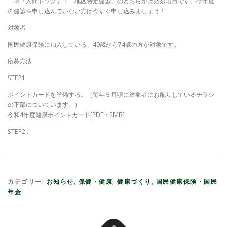
※「人間ドック」・「地区特定健診」のどちらかは必須項目です。今年度
の健診を申し込んでいない方は今すぐ申し込みましょう！
対象者
国民健康保険に加入している、40歳から74歳の方が対象です。
応募方法
STEP1
ポイントカードを準備する。（毎年５月頃に対象者にお配りしているチラシ
の下部についています。）
令和4年度健康ポイントカード[PDF：2MB]
STEP2..
カテゴリー:
お知らせ
,
保健・健康
,
健康づくり
,
国民健康保険・国民
年金