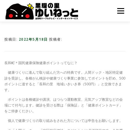
コ
ン
メニュー
テ
ン
ツ
へ
HOME
こんなときは
ケーブルテレビ
ス
投稿日:
2022年5月18日
投稿者:
キ
ッ
プ
インターネット
ユーザーサポート
長和町＊国民健康保険健康ポイントってなに？
健康づくりに進んで取り組んだ方への特典です。人間ドック・地区特定健
診を受診し、各種がん検診や健康づくり事業に参加してポイントを貯め、500
ポイントに達すると「長和の里 地域いきいき券（500円）」と交換できま
す。
ポイントは各種健診や講演、はつらつ運動教室、元気アップ教室などの会
場にて付与します。健診を受ける際は「保険証」と「健康ポイントカード」
をご持参ください。
個人で健康づくりの取り組みをされた方については申告をお願いします。