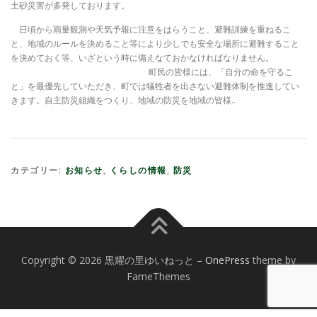
⼟砂災害が多発しております。
⽇頃から⾬量観測や天気予報に注意をはらうこと、避難訓練を重ねるこ
と、地域のルールを決めること等により少しでも安全な場所に避難すること
を決めておく等、いざという時に備えなておかなければなりません。
町⺠の皆様には、「⾃分の命を守るこ
と」を最優先していただき、町では犠牲者を出さない避難体制を推進してい
きます。⾃主防災組織をつくり、地域の防災を地域の皆様..
カテゴリー:
お知らせ
,
くらしの情報
,
防災
Copyright © 2026 黒耀の里ゆいねっと
–
OnePress
theme by
FameThemes