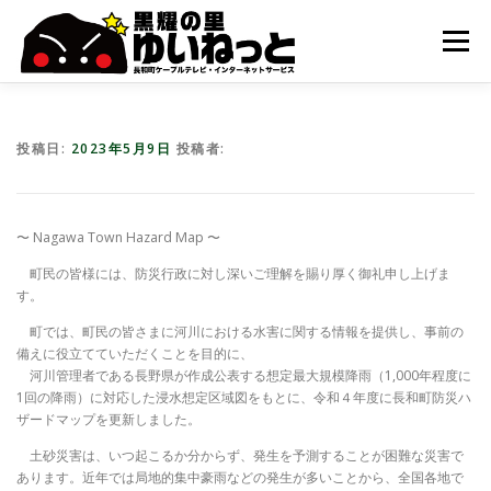
コ
ン
メニュー
テ
ン
ツ
へ
HOME
こんなときは
ケーブルテレビ
ス
投稿日:
2023年5月9日
投稿者:
キ
ッ
プ
インターネット
ユーザーサポート
〜 Nagawa Town Hazard Map 〜
町⺠の皆様には、防災⾏政に対し深いご理解を賜り厚く御礼申し上げま
す。
町では、町民の皆さまに河川における水害に関する情報を提供し、事前の
備えに役立てていただくことを目的に、
河川管理者である長野県が作成公表する想定最大規模降雨（1,000年程度に
1回の降雨）に対応した浸水想定区域図をもとに、令和４年度に長和町防災ハ
ザードマップを更新しました。
⼟砂災害は、いつ起こるか分からず、発⽣を予測することが困難な災害で
あります。近年では局地的集中豪⾬などの発⽣が多いことから、全国各地で