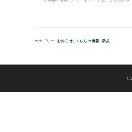
カテゴリー:
お知らせ
,
くらしの情報
,
防災
C