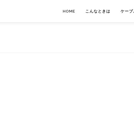
HOME
こんなときは
ケーブ