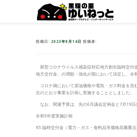
コ
ン
テ
ン
ツ
へ
投稿日:
2023年8月14日
投稿者:
ス
キ
ッ
プ
新型コロナウイルス感染症対応地方創生臨時交付金
地方交付金」の増額・強化が国において決定し、令
コロナ禍において原油価格や電気・ガス料金を含む
次のとおり事業を計画し実施することとしました。
なお、関連予算は、先の6月議会定例会と7月19
令和5年度実施計画
R5 臨時交付金（電力・ガス・食料品等価格高騰重点支援