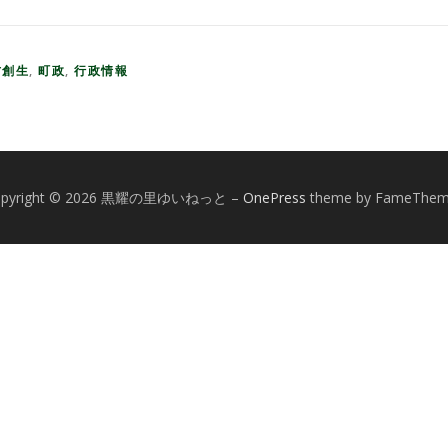
方創生
,
町政
,
行政情報
opyright © 2026 黒耀の里ゆいねっと
–
OnePress
theme by FameThe