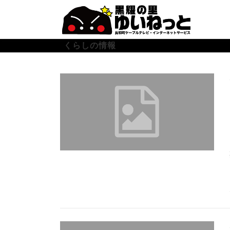
コ
ン
テ
ン
くらしの情報
ツ
へ
ス
キ
ッ
プ