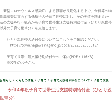
新型コロナウイルス感染症による影響が長期化する中で、食費等の物
価高騰等に直面する低所得の子育て世帯に対し、その実情を踏まえた生
活の支援を行う観点から子育て世帯生活支援特別給付金（ひとり親世帯
以外の子育て世帯分）を支給します。
※ひとり親世帯の給付金についてはこちらをご確認ください。
https://town.nagawa.nagano.jp/docs/2022062300018/
子育て世帯生活支援特別給付金のご案内[PDF：116KB]
高校生のお子さん…
お知らせ
/
くらしの情報
/
子育て
/
子育て応援特別手当について
/
子育て支援
令和４年度子育て世帯生活支援特別給付金（ひとり親
世帯分）