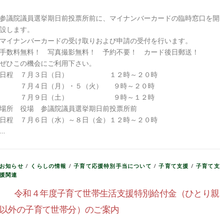
参議院議員選挙期日前投票所前に、マイナンバーカードの臨時窓口を開
設します。
マイナンバーカードの受け取りおよび申請の受付を行います。
手数料無料！ 写真撮影無料！ 予約不要！ カード後日郵送！
ぜひこの機会にご利用下さい。
日程 ７月３日（日） １２時～２０時
７月４日（月）・５（火） ９時～２０時
７月９日（土） ９時～１２時
場所 役場 参議院議員選挙期日前投票所前
日程 ７月６日（水）～８日（金）１２時～２０時
…
お知らせ
/
くらしの情報
/
子育て応援特別手当について
/
子育て支援
/
子育て支
援関連
令和４年度子育て世帯生活支援特別給付金（ひとり親
以外の子育て世帯分）のご案内