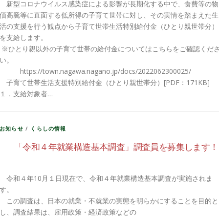
新型コロナウイルス感染症による影響が長期化する中で、食費等の物
価高騰等に直面する低所得の子育て世帯に対し、その実情を踏まえた生
活の支援を行う観点から子育て世帯生活特別給付金（ひとり親世帯分）
を支給します。
※ひとり親以外の子育て世帯の給付金についてはこちらをご確認くだ
い。
https://town.nagawa.nagano.jp/docs/2022062300025/
子育て世帯生活支援特別給付金（ひとり親世帯分）[PDF：171KB]
１．支給対象者…
お知らせ
/
くらしの情報
「令和４年就業構造基本調査」調査員を募集します！
令和４年10月１日現在で、令和４年就業構造基本調査が実施されま
す。
この調査は、日本の就業・不就業の実態を明らかにすることを目的と
し、調査結果は、雇用政策・経済政策などの