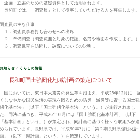
企画・立案のための基礎資料として活用されます。
長和町では、「調査員」として従事していただける方を募集します。
調査員の主な仕事
１．調査員事務打ち合わせへの出席
２．準備調査（調査範囲と対象の確認。名簿や地図を作成します。）
３．調査世帯を訪問し、調査についての説明…
お知らせ
/
くらしの情報
長和町国土強靭化地域計画の策定について
国においては、東日本大震災の発生等を踏まえ、平成25年12月に「
くしなやかな国民生活の実現を図るための防災・減災等に資する国土強
靱化基本法」（以下「国土強靱化基本法」という。）が施行されまし
た。同法に基づき、平成26年６月には「国土強靱化基本計画」（以下
「基本計画」という。）が策定され、同計画に基づく様々な取組みが進
められています。長野県では、平成30年3月に「第２期長野県強靱化計
画」（以下「県計画」という。）を策定しています。