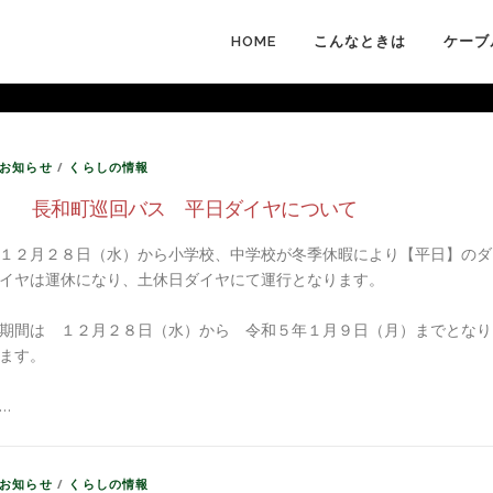
HOME
こんなときは
ケーブ
お知らせ
/
くらしの情報
長和町巡回バス 平日ダイヤについて
１２月２８日（水）から小学校、中学校が冬季休暇により【平日】のダ
イヤは運休になり、土休日ダイヤにて運行となります。
期間は １２月２８日（水）から 令和５年１月９日（月）までとなり
ます。
…
お知らせ
/
くらしの情報